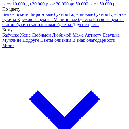
р.
от 10 000 до 20 000 р.
от 20 000 до 50 000 р.
от 50 000 р.
По цвету
Белые букеты
Бирюзовые букеты
Коралловые букеты
Красные
букеты
Кремовые букеты
Малиновые букеты
Розовые букеты
Синие букеты
Фиолетовые букеты
Другие цвета
Кому
Бабушке
Жене
Любимой
Любимой Маме
Артисту
Девушке
Мужчине
Подруге
Цветы близким
В знак благодарности
Моно