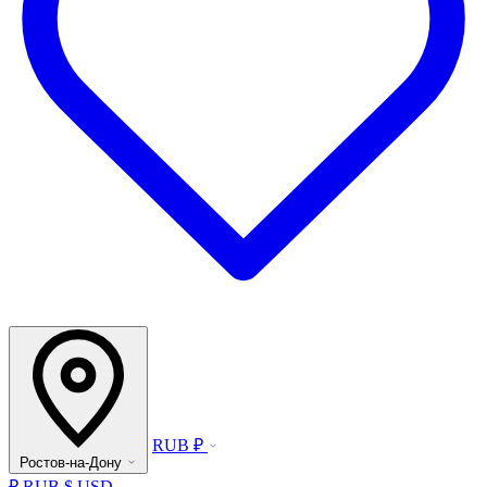
RUB ₽
Ростов-на-Дону
₽ RUB
$ USD