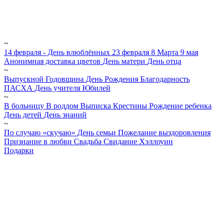
~
14 февраля - День влюблённых
23 февраля
8 Марта
9 мая
Анонимная доставка цветов
День матери
День отца
~
Выпускной
Годовщина
День Рождения
Благодарность
ПАСХА
День учителя
Юбилей
~
В больницу
В роддом
Выписка
Крестины
Рождение ребенка
День детей
День знаний
~
По случаю «скучаю»
День семьи
Пожелание выздоровления
Признание в любви
Свадьба
Свидание
Хэллоуин
Подарки