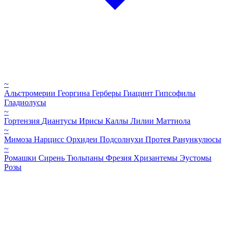
~
Альстромерии
Георгина
Герберы
Гиацинт
Гипсофилы
Гладиолусы
~
Гортензия
Диантусы
Ирисы
Каллы
Лилии
Маттиола
~
Мимоза
Нарцисс
Орхидеи
Подсолнухи
Протея
Ранункулюсы
~
Ромашки
Сирень
Тюльпаны
Фрезия
Хризантемы
Эустомы
Розы