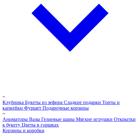
~
Клубника
Букеты из зефира
Сладкие подарки
Торты и
капкейки
Фуршет
Подарочные корзины
~
Аниматоры
Вазы
Гелиевые шары
Мягкие игрушки
Открытки
к букету
Цветы в горшках
Корзины и коробки