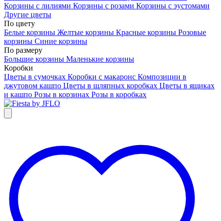
Корзины с лилиями
Корзины с розами
Корзины с эустомами
Другие цветы
По цвету
Белые корзины
Желтые корзины
Красные корзины
Розовые
корзины
Синие корзины
По размеру
Большие корзины
Маленькие корзины
Коробки
Цветы в сумочках
Коробки с макаронс
Композиции в
джутовом кашпо
Цветы в шляпных коробках
Цветы в ящиках
и кашпо
Розы в корзинах
Розы в коробках