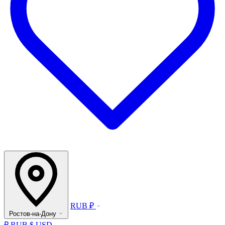
RUB ₽
Ростов-на-Дону
₽ RUB
$ USD