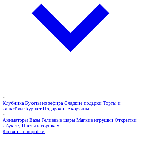
~
Клубника
Букеты из зефира
Сладкие подарки
Торты и
капкейки
Фуршет
Подарочные корзины
~
Аниматоры
Вазы
Гелиевые шары
Мягкие игрушки
Открытки
к букету
Цветы в горшках
Корзины и коробки