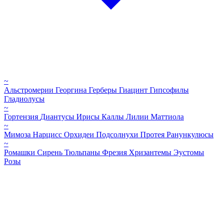
~
Альстромерии
Георгина
Герберы
Гиацинт
Гипсофилы
Гладиолусы
~
Гортензия
Диантусы
Ирисы
Каллы
Лилии
Маттиола
~
Мимоза
Нарцисс
Орхидеи
Подсолнухи
Протея
Ранункулюсы
~
Ромашки
Сирень
Тюльпаны
Фрезия
Хризантемы
Эустомы
Розы