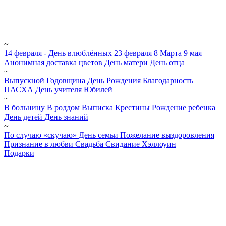
~
14 февраля - День влюблённых
23 февраля
8 Марта
9 мая
Анонимная доставка цветов
День матери
День отца
~
Выпускной
Годовщина
День Рождения
Благодарность
ПАСХА
День учителя
Юбилей
~
В больницу
В роддом
Выписка
Крестины
Рождение ребенка
День детей
День знаний
~
По случаю «скучаю»
День семьи
Пожелание выздоровления
Признание в любви
Свадьба
Свидание
Хэллоуин
Подарки