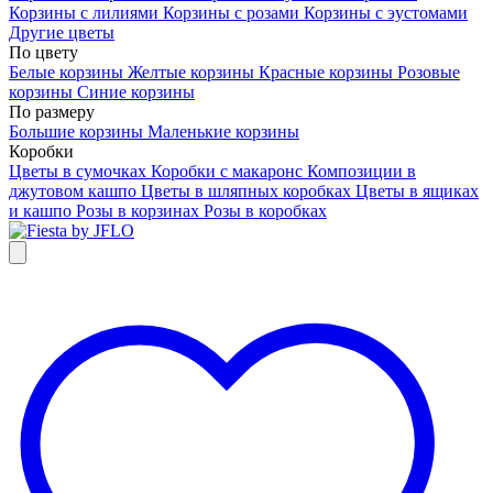
Корзины с лилиями
Корзины с розами
Корзины с эустомами
Другие цветы
По цвету
Белые корзины
Желтые корзины
Красные корзины
Розовые
корзины
Синие корзины
По размеру
Большие корзины
Маленькие корзины
Коробки
Цветы в сумочках
Коробки с макаронс
Композиции в
джутовом кашпо
Цветы в шляпных коробках
Цветы в ящиках
и кашпо
Розы в корзинах
Розы в коробках