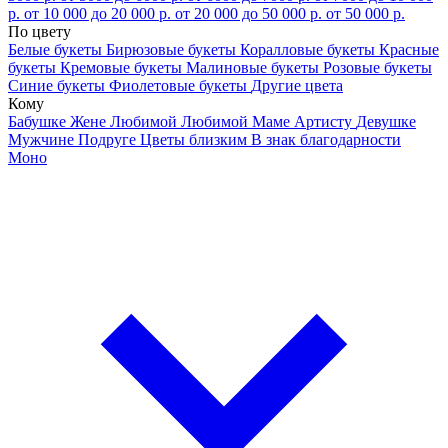
р.
от 10 000 до 20 000 р.
от 20 000 до 50 000 р.
от 50 000 р.
По цвету
Белые букеты
Бирюзовые букеты
Коралловые букеты
Красные
букеты
Кремовые букеты
Малиновые букеты
Розовые букеты
Синие букеты
Фиолетовые букеты
Другие цвета
Кому
Бабушке
Жене
Любимой
Любимой Маме
Артисту
Девушке
Мужчине
Подруге
Цветы близким
В знак благодарности
Моно