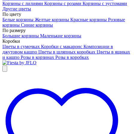
Корзины с лилиями
Корзины с розами
Корзины с эустомами
Другие цветы
По цвету
Белые корзины
Желтые корзины
Красные корзины
Розовые
корзины
Синие корзины
По размеру
Большие корзины
Маленькие корзины
Коробки
Цветы в сумочках
Коробки с макаронс
Композиции в
джутовом кашпо
Цветы в шляпных коробках
Цветы в ящиках
и кашпо
Розы в корзинах
Розы в коробках