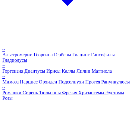
~
Альстромерии
Георгина
Герберы
Гиацинт
Гипсофилы
Гладиолусы
~
Гортензия
Диантусы
Ирисы
Каллы
Лилии
Маттиола
~
Мимоза
Нарцисс
Орхидеи
Подсолнухи
Протея
Ранункулюсы
~
Ромашки
Сирень
Тюльпаны
Фрезия
Хризантемы
Эустомы
Розы