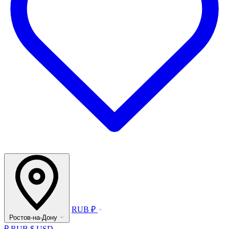
RUB ₽
Ростов-на-Дону
₽ RUB
$ USD