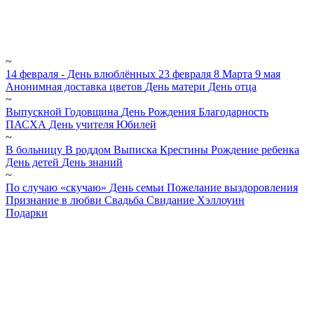
~
14 февраля - День влюблённых
23 февраля
8 Марта
9 мая
Анонимная доставка цветов
День матери
День отца
~
Выпускной
Годовщина
День Рождения
Благодарность
ПАСХА
День учителя
Юбилей
~
В больницу
В роддом
Выписка
Крестины
Рождение ребенка
День детей
День знаний
~
По случаю «скучаю»
День семьи
Пожелание выздоровления
Признание в любви
Свадьба
Свидание
Хэллоуин
Подарки