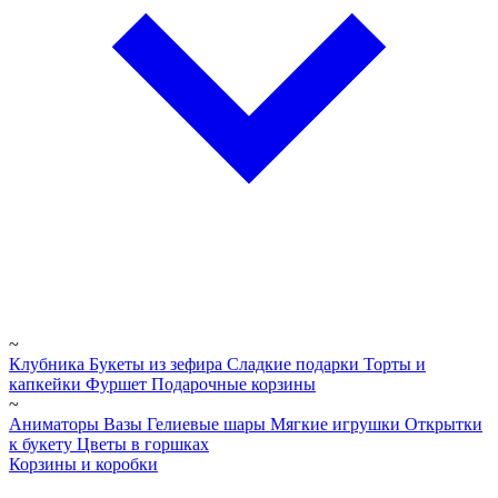
~
Клубника
Букеты из зефира
Сладкие подарки
Торты и
капкейки
Фуршет
Подарочные корзины
~
Аниматоры
Вазы
Гелиевые шары
Мягкие игрушки
Открытки
к букету
Цветы в горшках
Корзины и коробки