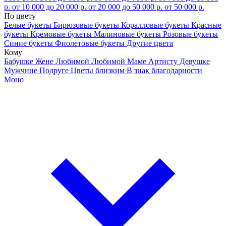
р.
от 10 000 до 20 000 р.
от 20 000 до 50 000 р.
от 50 000 р.
По цвету
Белые букеты
Бирюзовые букеты
Коралловые букеты
Красные
букеты
Кремовые букеты
Малиновые букеты
Розовые букеты
Синие букеты
Фиолетовые букеты
Другие цвета
Кому
Бабушке
Жене
Любимой
Любимой Маме
Артисту
Девушке
Мужчине
Подруге
Цветы близким
В знак благодарности
Моно