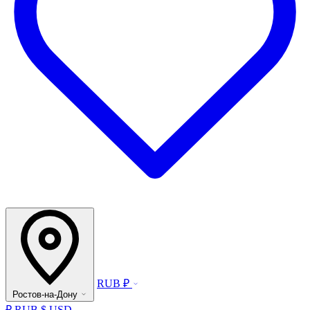
RUB ₽
Ростов-на-Дону
₽ RUB
$ USD