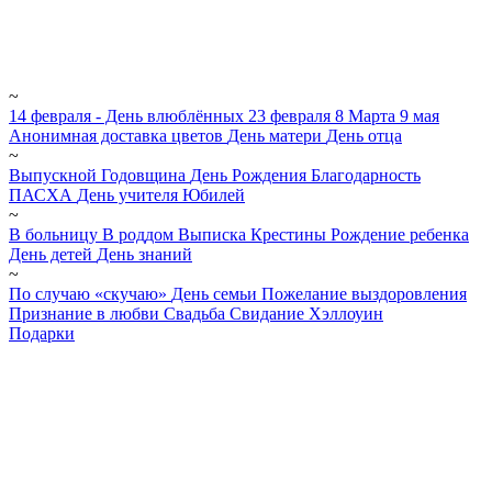
~
14 февраля - День влюблённых
23 февраля
8 Марта
9 мая
Анонимная доставка цветов
День матери
День отца
~
Выпускной
Годовщина
День Рождения
Благодарность
ПАСХА
День учителя
Юбилей
~
В больницу
В роддом
Выписка
Крестины
Рождение ребенка
День детей
День знаний
~
По случаю «скучаю»
День семьи
Пожелание выздоровления
Признание в любви
Свадьба
Свидание
Хэллоуин
Подарки