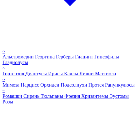
~
Альстромерии
Георгина
Герберы
Гиацинт
Гипсофилы
Гладиолусы
~
Гортензия
Диантусы
Ирисы
Каллы
Лилии
Маттиола
~
Мимоза
Нарцисс
Орхидеи
Подсолнухи
Протея
Ранункулюсы
~
Ромашки
Сирень
Тюльпаны
Фрезия
Хризантемы
Эустомы
Розы