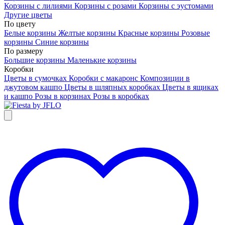
Корзины с лилиями
Корзины с розами
Корзины с эустомами
Другие цветы
По цвету
Белые корзины
Желтые корзины
Красные корзины
Розовые
корзины
Синие корзины
По размеру
Большие корзины
Маленькие корзины
Коробки
Цветы в сумочках
Коробки с макаронс
Композиции в
джутовом кашпо
Цветы в шляпных коробках
Цветы в ящиках
и кашпо
Розы в корзинах
Розы в коробках