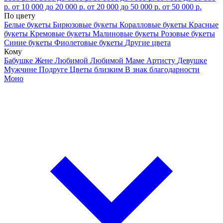
р.
от 10 000 до 20 000 р.
от 20 000 до 50 000 р.
от 50 000 р.
По цвету
Белые букеты
Бирюзовые букеты
Коралловые букеты
Красные
букеты
Кремовые букеты
Малиновые букеты
Розовые букеты
Синие букеты
Фиолетовые букеты
Другие цвета
Кому
Бабушке
Жене
Любимой
Любимой Маме
Артисту
Девушке
Мужчине
Подруге
Цветы близким
В знак благодарности
Моно