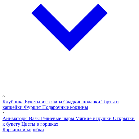
~
Клубника
Букеты из зефира
Сладкие подарки
Торты и
капкейки
Фуршет
Подарочные корзины
~
Аниматоры
Вазы
Гелиевые шары
Мягкие игрушки
Открытки
к букету
Цветы в горшках
Корзины и коробки