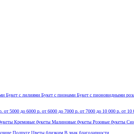
ами
Букет с лилиями
Букет с пионами
Букет с пионовидными ро
р.
от 5000 до 6000 р.
от 6000 до 7000 р.
от 7000 до 10 000 р.
от 10 
букеты
Кремовые букеты
Малиновые букеты
Розовые букеты
Си
жчине
Подруге
Цветы близким
В знак благодарности