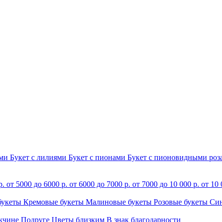
ами
Букет с лилиями
Букет с пионами
Букет с пионовидными ро
р.
от 5000 до 6000 р.
от 6000 до 7000 р.
от 7000 до 10 000 р.
от 10 
букеты
Кремовые букеты
Малиновые букеты
Розовые букеты
Си
жчине
Подруге
Цветы близким
В знак благодарности