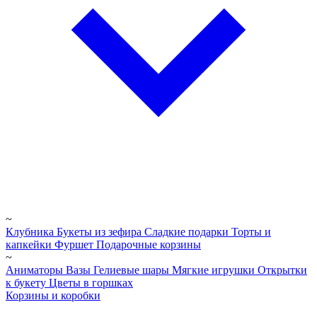
~
Клубника
Букеты из зефира
Сладкие подарки
Торты и
капкейки
Фуршет
Подарочные корзины
~
Аниматоры
Вазы
Гелиевые шары
Мягкие игрушки
Открытки
к букету
Цветы в горшках
Корзины и коробки