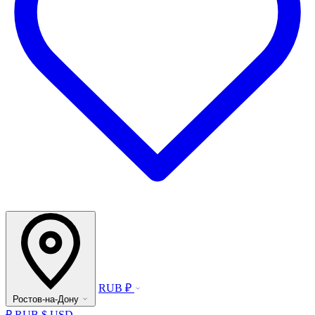
RUB ₽
Ростов-на-Дону
₽ RUB
$ USD