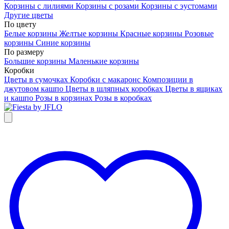
Корзины с лилиями
Корзины с розами
Корзины с эустомами
Другие цветы
По цвету
Белые корзины
Желтые корзины
Красные корзины
Розовые
корзины
Синие корзины
По размеру
Большие корзины
Маленькие корзины
Коробки
Цветы в сумочках
Коробки с макаронс
Композиции в
джутовом кашпо
Цветы в шляпных коробках
Цветы в ящиках
и кашпо
Розы в корзинах
Розы в коробках