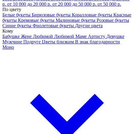
р.
от 10 000 до 20 000 р.
от 20 000 до 50 000 р.
от 50 000 р.
По цвету
Белые букеты
Бирюзовые букеты
Коралловые букеты
Красные
букеты
Кремовые букеты
Малиновые букеты
Розовые букеты
Синие букеты
Фиолетовые букеты
Другие цвета
Кому
Бабушке
Жене
Любимой
Любимой Маме
Артисту
Девушке
Мужчине
Подруге
Цветы близким
В знак благодарности
Моно