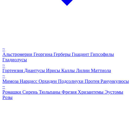
~
Альстромерии
Георгина
Герберы
Гиацинт
Гипсофилы
Гладиолусы
~
Гортензия
Диантусы
Ирисы
Каллы
Лилии
Маттиола
~
Мимоза
Нарцисс
Орхидеи
Подсолнухи
Протея
Ранункулюсы
~
Ромашки
Сирень
Тюльпаны
Фрезия
Хризантемы
Эустомы
Розы