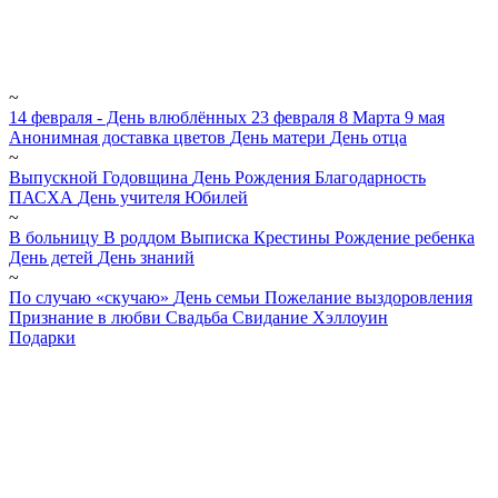
~
14 февраля - День влюблённых
23 февраля
8 Марта
9 мая
Анонимная доставка цветов
День матери
День отца
~
Выпускной
Годовщина
День Рождения
Благодарность
ПАСХА
День учителя
Юбилей
~
В больницу
В роддом
Выписка
Крестины
Рождение ребенка
День детей
День знаний
~
По случаю «скучаю»
День семьи
Пожелание выздоровления
Признание в любви
Свадьба
Свидание
Хэллоуин
Подарки