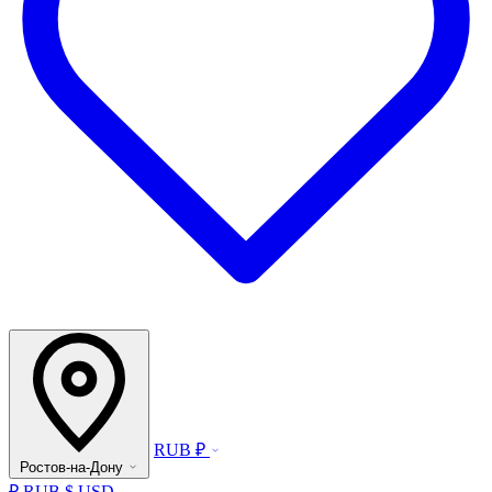
RUB ₽
Ростов-на-Дону
₽ RUB
$ USD