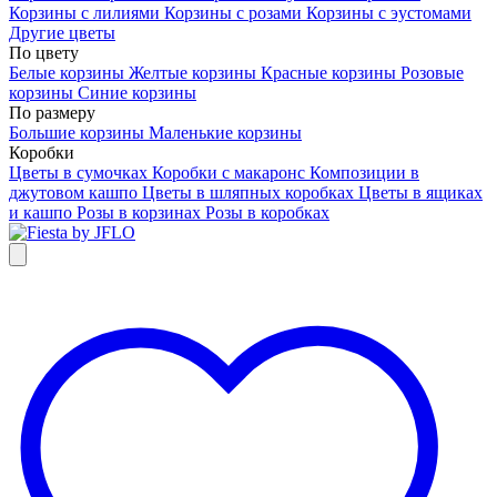
Корзины с лилиями
Корзины с розами
Корзины с эустомами
Другие цветы
По цвету
Белые корзины
Желтые корзины
Красные корзины
Розовые
корзины
Синие корзины
По размеру
Большие корзины
Маленькие корзины
Коробки
Цветы в сумочках
Коробки с макаронс
Композиции в
джутовом кашпо
Цветы в шляпных коробках
Цветы в ящиках
и кашпо
Розы в корзинах
Розы в коробках