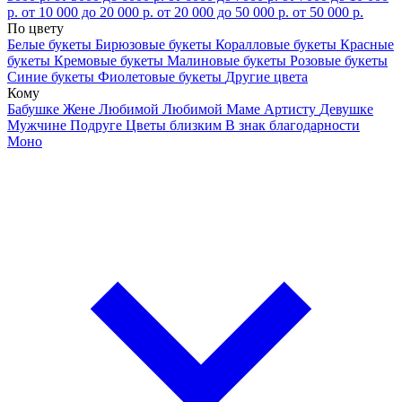
р.
от 10 000 до 20 000 р.
от 20 000 до 50 000 р.
от 50 000 р.
По цвету
Белые букеты
Бирюзовые букеты
Коралловые букеты
Красные
букеты
Кремовые букеты
Малиновые букеты
Розовые букеты
Синие букеты
Фиолетовые букеты
Другие цвета
Кому
Бабушке
Жене
Любимой
Любимой Маме
Артисту
Девушке
Мужчине
Подруге
Цветы близким
В знак благодарности
Моно