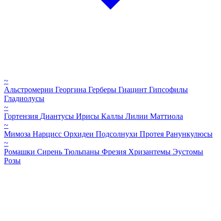
~
Альстромерии
Георгина
Герберы
Гиацинт
Гипсофилы
Гладиолусы
~
Гортензия
Диантусы
Ирисы
Каллы
Лилии
Маттиола
~
Мимоза
Нарцисс
Орхидеи
Подсолнухи
Протея
Ранункулюсы
~
Ромашки
Сирень
Тюльпаны
Фрезия
Хризантемы
Эустомы
Розы