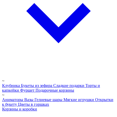
~
Клубника
Букеты из зефира
Сладкие подарки
Торты и
капкейки
Фуршет
Подарочные корзины
~
Аниматоры
Вазы
Гелиевые шары
Мягкие игрушки
Открытки
к букету
Цветы в горшках
Корзины и коробки