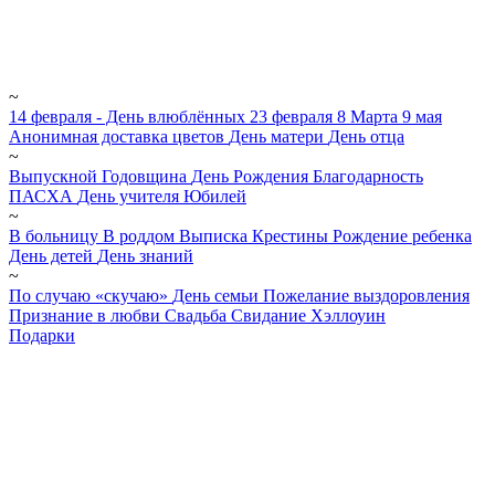
~
14 февраля - День влюблённых
23 февраля
8 Марта
9 мая
Анонимная доставка цветов
День матери
День отца
~
Выпускной
Годовщина
День Рождения
Благодарность
ПАСХА
День учителя
Юбилей
~
В больницу
В роддом
Выписка
Крестины
Рождение ребенка
День детей
День знаний
~
По случаю «скучаю»
День семьи
Пожелание выздоровления
Признание в любви
Свадьба
Свидание
Хэллоуин
Подарки