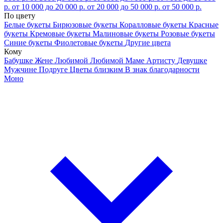
р.
от 10 000 до 20 000 р.
от 20 000 до 50 000 р.
от 50 000 р.
По цвету
Белые букеты
Бирюзовые букеты
Коралловые букеты
Красные
букеты
Кремовые букеты
Малиновые букеты
Розовые букеты
Синие букеты
Фиолетовые букеты
Другие цвета
Кому
Бабушке
Жене
Любимой
Любимой Маме
Артисту
Девушке
Мужчине
Подруге
Цветы близким
В знак благодарности
Моно