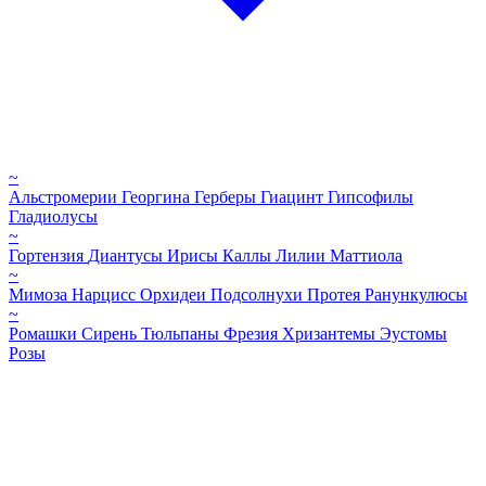
~
Альстромерии
Георгина
Герберы
Гиацинт
Гипсофилы
Гладиолусы
~
Гортензия
Диантусы
Ирисы
Каллы
Лилии
Маттиола
~
Мимоза
Нарцисс
Орхидеи
Подсолнухи
Протея
Ранункулюсы
~
Ромашки
Сирень
Тюльпаны
Фрезия
Хризантемы
Эустомы
Розы