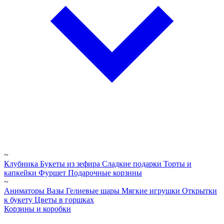
~
Клубника
Букеты из зефира
Сладкие подарки
Торты и
капкейки
Фуршет
Подарочные корзины
~
Аниматоры
Вазы
Гелиевые шары
Мягкие игрушки
Открытки
к букету
Цветы в горшках
Корзины и коробки