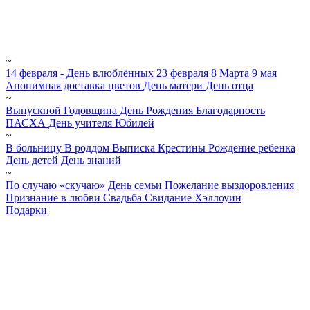
~
14 февраля - День влюблённых
23 февраля
8 Марта
9 мая
Анонимная доставка цветов
День матери
День отца
~
Выпускной
Годовщина
День Рождения
Благодарность
ПАСХА
День учителя
Юбилей
~
В больницу
В роддом
Выписка
Крестины
Рождение ребенка
День детей
День знаний
~
По случаю «скучаю»
День семьи
Пожелание выздоровления
Признание в любви
Свадьба
Свидание
Хэллоуин
Подарки