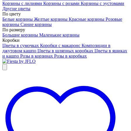
Корзины с лилиями
Корзины с розами
Корзины с эустомами
Другие цветы
По цвету
Белые корзины
Желтые корзины
Красные корзины
Розовые
корзины
Синие корзины
По размеру
Большие корзины
Маленькие корзины
Коробки
Цветы в сумочках
Коробки с макаронс
Композиции в
джутовом кашпо
Цветы в шляпных коробках
Цветы в ящиках
и кашпо
Розы в корзинах
Розы в коробках