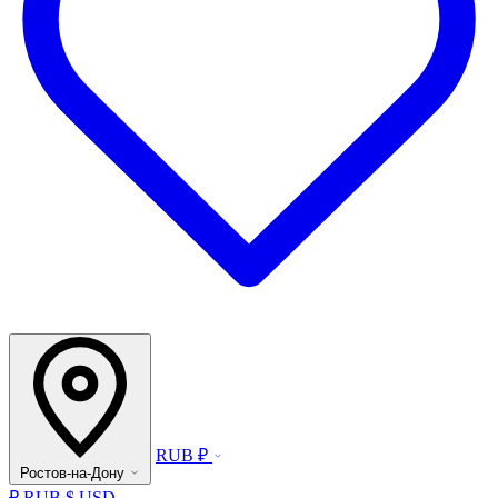
RUB ₽
Ростов-на-Дону
₽ RUB
$ USD