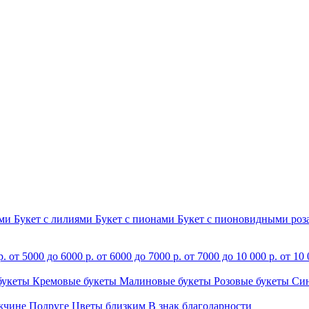
ами
Букет с лилиями
Букет с пионами
Букет с пионовидными ро
р.
от 5000 до 6000 р.
от 6000 до 7000 р.
от 7000 до 10 000 р.
от 10 
букеты
Кремовые букеты
Малиновые букеты
Розовые букеты
Си
жчине
Подруге
Цветы близким
В знак благодарности