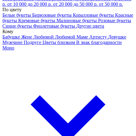
р.
от 10 000 до 20 000 р.
от 20 000 до 50 000 р.
от 50 000 р.
По цвету
Белые букеты
Бирюзовые букеты
Коралловые букеты
Красные
букеты
Кремовые букеты
Малиновые букеты
Розовые букеты
Синие букеты
Фиолетовые букеты
Другие цвета
Кому
Бабушке
Жене
Любимой
Любимой Маме
Артисту
Девушке
Мужчине
Подруге
Цветы близким
В знак благодарности
Моно