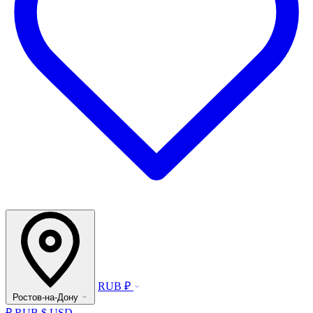
RUB ₽
Ростов-на-Дону
₽ RUB
$ USD