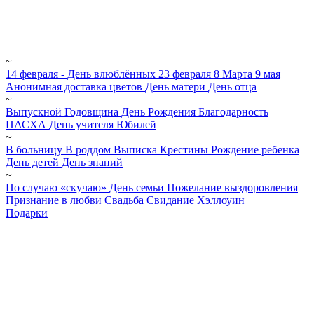
~
14 февраля - День влюблённых
23 февраля
8 Марта
9 мая
Анонимная доставка цветов
День матери
День отца
~
Выпускной
Годовщина
День Рождения
Благодарность
ПАСХА
День учителя
Юбилей
~
В больницу
В роддом
Выписка
Крестины
Рождение ребенка
День детей
День знаний
~
По случаю «скучаю»
День семьи
Пожелание выздоровления
Признание в любви
Свадьба
Свидание
Хэллоуин
Подарки