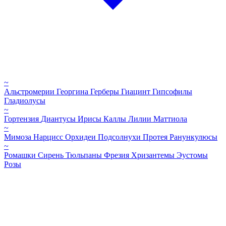
~
Альстромерии
Георгина
Герберы
Гиацинт
Гипсофилы
Гладиолусы
~
Гортензия
Диантусы
Ирисы
Каллы
Лилии
Маттиола
~
Мимоза
Нарцисс
Орхидеи
Подсолнухи
Протея
Ранункулюсы
~
Ромашки
Сирень
Тюльпаны
Фрезия
Хризантемы
Эустомы
Розы