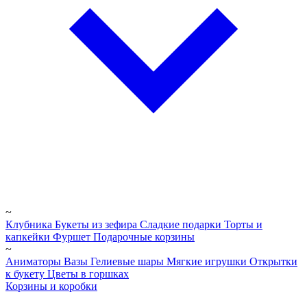
~
Клубника
Букеты из зефира
Сладкие подарки
Торты и
капкейки
Фуршет
Подарочные корзины
~
Аниматоры
Вазы
Гелиевые шары
Мягкие игрушки
Открытки
к букету
Цветы в горшках
Корзины и коробки