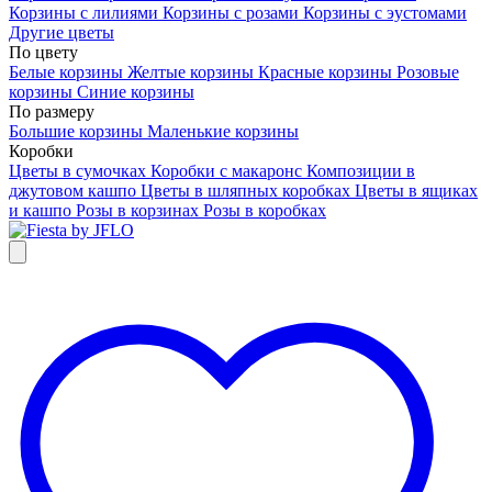
Корзины с лилиями
Корзины с розами
Корзины с эустомами
Другие цветы
По цвету
Белые корзины
Желтые корзины
Красные корзины
Розовые
корзины
Синие корзины
По размеру
Большие корзины
Маленькие корзины
Коробки
Цветы в сумочках
Коробки с макаронс
Композиции в
джутовом кашпо
Цветы в шляпных коробках
Цветы в ящиках
и кашпо
Розы в корзинах
Розы в коробках