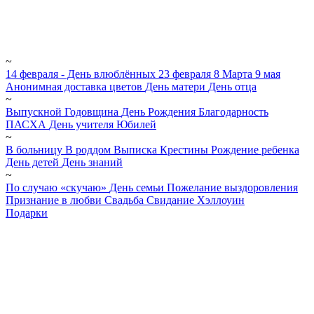
~
14 февраля - День влюблённых
23 февраля
8 Марта
9 мая
Анонимная доставка цветов
День матери
День отца
~
Выпускной
Годовщина
День Рождения
Благодарность
ПАСХА
День учителя
Юбилей
~
В больницу
В роддом
Выписка
Крестины
Рождение ребенка
День детей
День знаний
~
По случаю «скучаю»
День семьи
Пожелание выздоровления
Признание в любви
Свадьба
Свидание
Хэллоуин
Подарки