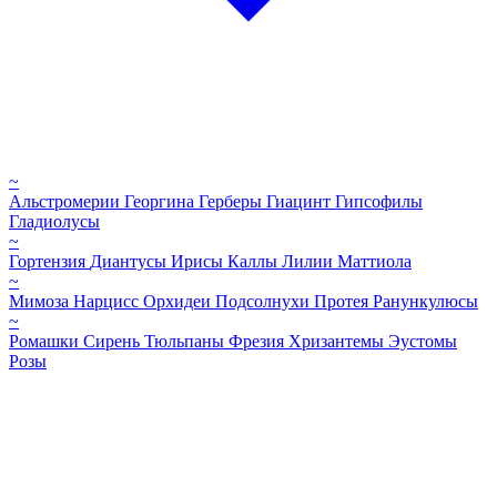
~
Альстромерии
Георгина
Герберы
Гиацинт
Гипсофилы
Гладиолусы
~
Гортензия
Диантусы
Ирисы
Каллы
Лилии
Маттиола
~
Мимоза
Нарцисс
Орхидеи
Подсолнухи
Протея
Ранункулюсы
~
Ромашки
Сирень
Тюльпаны
Фрезия
Хризантемы
Эустомы
Розы