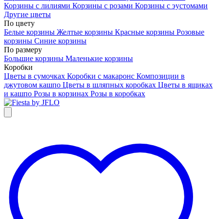
Корзины с лилиями
Корзины с розами
Корзины с эустомами
Другие цветы
По цвету
Белые корзины
Желтые корзины
Красные корзины
Розовые
корзины
Синие корзины
По размеру
Большие корзины
Маленькие корзины
Коробки
Цветы в сумочках
Коробки с макаронс
Композиции в
джутовом кашпо
Цветы в шляпных коробках
Цветы в ящиках
и кашпо
Розы в корзинах
Розы в коробках