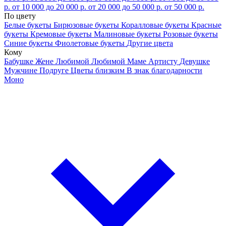
р.
от 10 000 до 20 000 р.
от 20 000 до 50 000 р.
от 50 000 р.
По цвету
Белые букеты
Бирюзовые букеты
Коралловые букеты
Красные
букеты
Кремовые букеты
Малиновые букеты
Розовые букеты
Синие букеты
Фиолетовые букеты
Другие цвета
Кому
Бабушке
Жене
Любимой
Любимой Маме
Артисту
Девушке
Мужчине
Подруге
Цветы близким
В знак благодарности
Моно