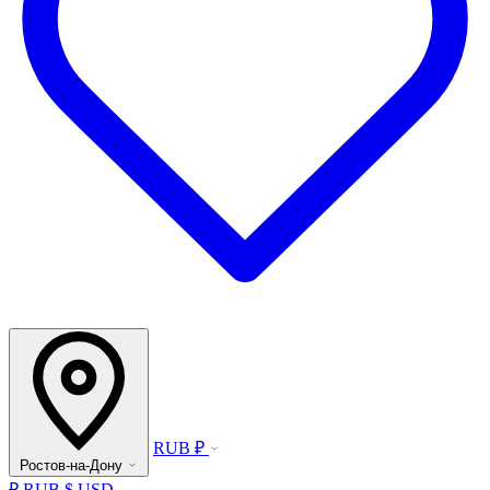
RUB ₽
Ростов-на-Дону
₽ RUB
$ USD