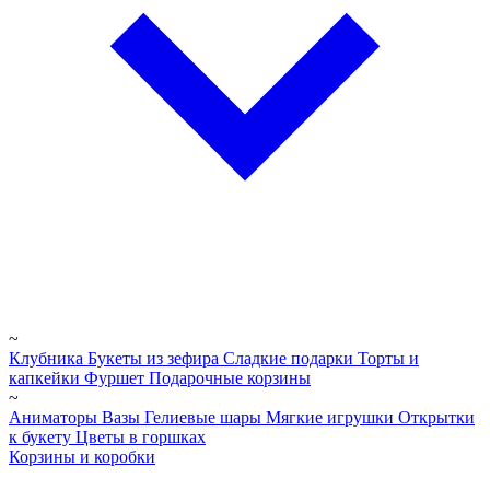
~
Клубника
Букеты из зефира
Сладкие подарки
Торты и
капкейки
Фуршет
Подарочные корзины
~
Аниматоры
Вазы
Гелиевые шары
Мягкие игрушки
Открытки
к букету
Цветы в горшках
Корзины и коробки